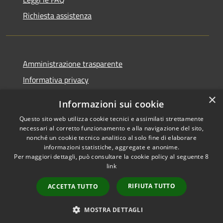
Richiesta assistenza
Amministrazione trasparente
Informativa privacy
Note legali
×
Informazioni sui cookie
Dichiarazione di accessibilità
Questo sito web utilizza cookie tecnici e assimilati strettamente
necessari al corretto funzionamento e alla navigazione del sito,
nonché un cookie tecnico analitico al solo fine di elaborare
informazioni statistiche, aggregate e anonime.
Per maggiori dettagli, può consultare la cookie policy al seguente
8
RSS
Copyright © 2026 • Comune di
link
Accessibilità
Villa Santa Lucia • Powered by
Privacy
Municipium
Accesso
•
RIFIUTA TUTTO
ACCETTA TUTTO
Cookie
redazione
Mappa del sito
MOSTRA DETTAGLI