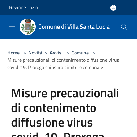
Salta al contenuto principale
Regione Lazio
Comune di Villa Santa Lucia
Home
>
Novità
>
Avvisi
>
Comune
>
Misure precauzionali di contenimento diffusione virus
covid-19. Proroga chiusura cimitero comunale
Misure precauzionali
di contenimento
diffusione virus
covid-19. Proroga