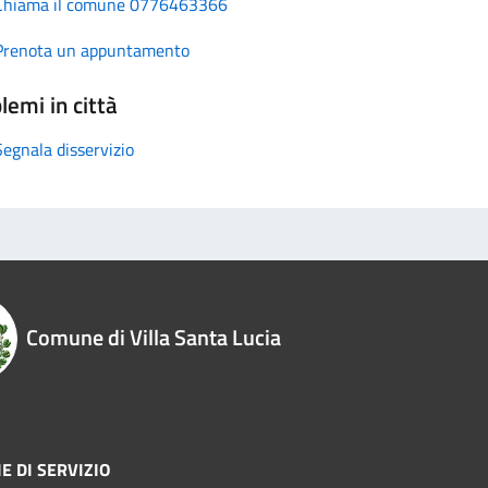
Chiama il comune 0776463366
Prenota un appuntamento
lemi in città
Segnala disservizio
Comune di Villa Santa Lucia
E DI SERVIZIO