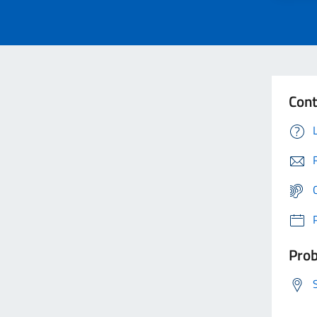
Cont
Prob