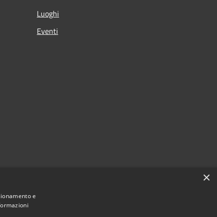
Luoghi
Eventi
×
nzionamento e
nformazioni