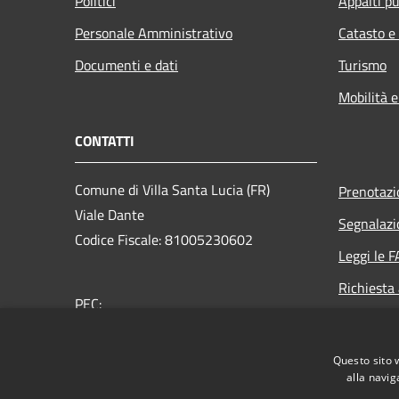
Politici
Appalti pu
Personale Amministrativo
Catasto e
Documenti e dati
Turismo
Mobilità e
CONTATTI
Comune di Villa Santa Lucia (FR)
Prenotaz
Viale Dante
Segnalazi
Codice Fiscale: 81005230602
Leggi le 
Richiesta
PEC:
protocollo@pec.comune.villasantalucia.fr.it
Centralino Unico: 0776-463366
Questo sito 
alla navig