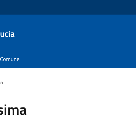
ucia
il Comune
ma
ssima