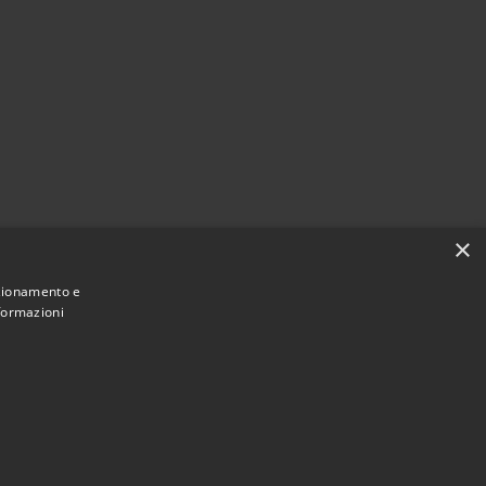
×
nzionamento e
nformazioni
Municipium
Accesso
 di Villa Santa Lucia • Powered by
•
redazione