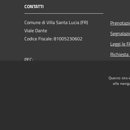
CONTATTI
Comune di Villa Santa Lucia (FR)
Prenotaz
Viale Dante
Segnalazi
Codice Fiscale: 81005230602
Leggi le 
Richiesta
PEC:
protocollo@pec.comune.villasantalucia.fr.it
Centralino Unico: 0776-463366
Questo sito 
alla navig
RSS
Accessibilità
Privacy
Cookie
Mappa de