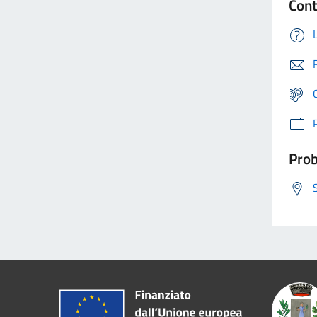
Cont
Prob