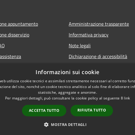
ione appuntamento
Amministrazione trasparente
one disservizio
Informativa privacy
FAQ
Note legali
 assistenza
Dichiarazione di accessibilità
Informazioni sui cookie
web utilizza cookie tecnici e assimilati strettamente necessari al corretto fu
azione del sito, nonché un cookie tecnico analitico al solo fine di elaborare i
statistiche, aggregate e anonime.
Per maggiori dettagli, può consultare la cookie policy al seguente
8
link
RIFIUTA TUTTO
ACCETTA TUTTO
l sito
Copyright © 2026 • Comune
MOSTRA DETTAGLI