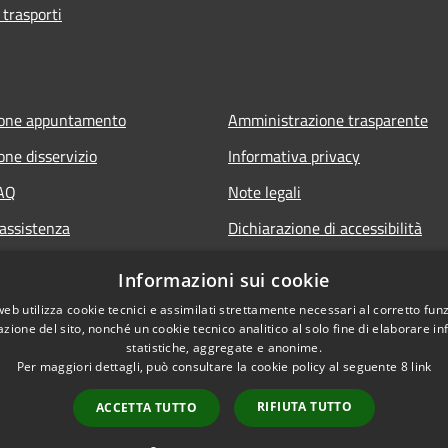
 trasporti
ione appuntamento
Amministrazione trasparente
one disservizio
Informativa privacy
FAQ
Note legali
 assistenza
Dichiarazione di accessibilità
Informazioni sui cookie
web utilizza cookie tecnici e assimilati strettamente necessari al corretto fu
azione del sito, nonché un cookie tecnico analitico al solo fine di elaborare i
statistiche, aggregate e anonime.
Per maggiori dettagli, può consultare la cookie policy al seguente
8
link
RIFIUTA TUTTO
ACCETTA TUTTO
l sito
Copyright © 2026 • Comune