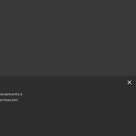
×
nzionamento e
nformazioni
Municipium
Accesso
 di Villa Santa Lucia • Powered by
•