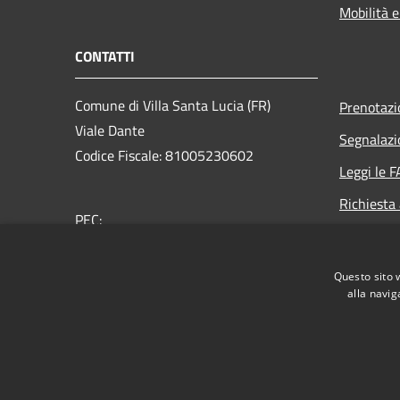
Mobilità e
CONTATTI
Comune di Villa Santa Lucia (FR)
Prenotaz
Viale Dante
Segnalazi
Codice Fiscale: 81005230602
Leggi le 
Richiesta
PEC:
protocollo@pec.comune.villasantalucia.fr.it
Centralino Unico: 0776-463366
Questo sito 
alla navig
RSS
Accessibilità
Privacy
Cookie
Mappa de