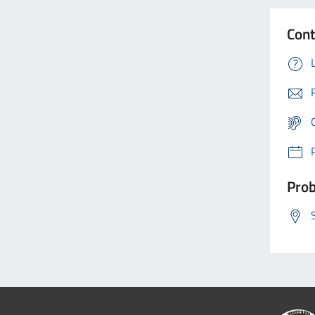
Cont
Prob