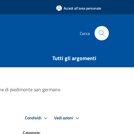
Accedi all'area personale
Cerca
Tutti gli argomenti
une di piedimonte san germano.
Condividi
Vedi azioni
Categorie: